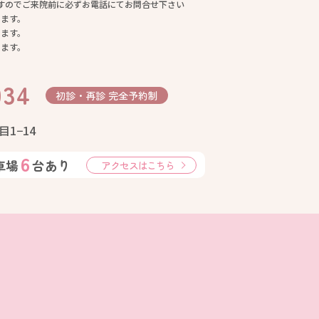
すのでご来院前に必ずお電話にてお問合せ下さい
します。
します。
します。
034
初診・再診
完全予約制
目1−14
6
車場
台あり
アクセスは
こちら