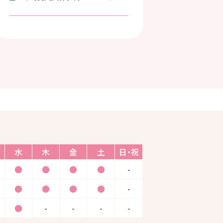
水
木
金
土
日・祝
●
●
●
●
-
●
●
●
●
-
●
-
-
-
-