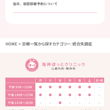
当日、初診診察予約について
HOME
診療一覧から探す
カテゴリー:
統合失調症
月
火
水
木
金
土
日・祝
午前
9:00〜12:00
●
●
●
●
●
●
-
午後
14:00〜17:00
●
●
●
●
●
●
-
午後
13:30〜20:00
-
-
●
-
-
-
-