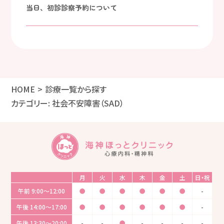
当日、初診診察予約について
HOME
診療一覧から探す
カテゴリー:
社会不安障害（SAD）
月
火
水
木
金
土
日・祝
午前
9:00〜12:00
●
●
●
●
●
●
-
午後
14:00〜17:00
●
●
●
●
●
●
-
午後
13:30〜20:00
-
-
●
-
-
-
-