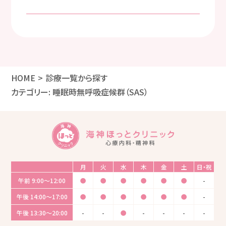
HOME
診療一覧から探す
カテゴリー:
睡眠時無呼吸症候群（SAS）
月
火
水
木
金
土
日・祝
午前
9:00〜12:00
●
●
●
●
●
●
-
午後
14:00〜17:00
●
●
●
●
●
●
-
午後
13:30〜20:00
-
-
●
-
-
-
-