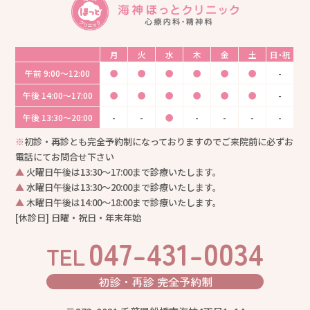
月
火
水
木
金
土
日・祝
午前
9:00〜12:00
●
●
●
●
●
●
-
午後
14:00〜17:00
●
●
●
●
●
●
-
午後
13:30〜20:00
-
-
●
-
-
-
-
※
初診・再診とも完全予約制になっておりますのでご来院前に必ずお
電話にてお問合せ下さい
▲
火曜日午後は13:30〜17:00まで診療いたします。
▲
水曜日午後は13:30〜20:00まで診療いたします。
▲
木曜日午後は14:00〜18:00まで診療いたします。
[休診日] 日曜・祝日・年末年始
047-431-0034
TEL
初診・再診
完全予約制