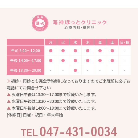
月
火
水
木
金
土
日・祝
午前
9:00〜12:00
●
●
●
●
●
●
-
午後
14:00〜17:00
●
●
●
●
●
●
-
午後
13:30〜20:00
-
-
●
-
-
-
-
※
初診・再診とも完全予約制になっておりますのでご来院前に必ずお
電話にてお問合せ下さい
▲
火曜日午後は13:30〜17:00まで診療いたします。
▲
水曜日午後は13:30〜20:00まで診療いたします。
▲
木曜日午後は14:00〜18:00まで診療いたします。
[休診日] 日曜・祝日・年末年始
047-431-0034
TEL